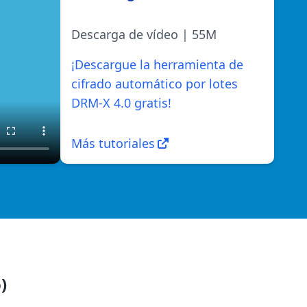
Descarga de vídeo | 55M
¡Descargue la herramienta de
cifrado automático por lotes
DRM-X 4.0 gratis!
Más tutoriales
)