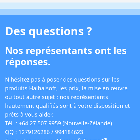
Des questions ?
Nos représentants ont les
réponses.
Cliquez sur le lien Enregistrer, ZJGet
commencera à télécharger l'audio/vidéo.
Si le téléchargement est terminé, la vidéo
N'hésitez pas à poser des questions sur les
s'ouvrira automatiquement, si vous n'avez
produits Haihaisoft, les prix, la mise en œuvre
pas obtenu de licence, il redirigera vers la
ou tout autre sujet : nos représentants
3. Aperçu des fonctionnalités du menu
page d'obtention de licence. Après avoir
hautement qualifiés sont à votre disposition et
principal
obtenu la licence, vous pouvez lire le
prêts à vous aider.
Appuyez sur l'icône Dossier dans le coin
fichier multimédia chiffré.
Tél. : +64 27 507 9959 (Nouvelle-Zélande)
inférieur droit de l'interface ZJGet pour
QQ : 1279126286 / 994184623
accéder au Menu Principal, qui offre les