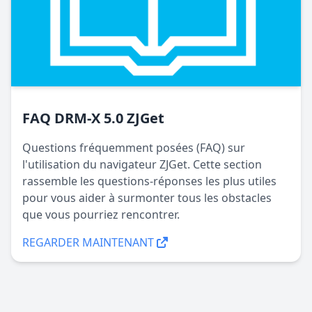
appuyant sur l'entrée de fichier 
Cliquez sur le bouton "Réinitialiser",
correspondante, vous serez 
réinitialisez la résolution du lecteur.
automatiquement redirigé vers la page de 
gestion de fichiers intégrée 
Documents
.

Sur la page 
Documents
, les utilisateurs 
peuvent à nouveau appuyer sur le fichier 
FAQ DRM-X 5.0 ZJGet
pour lancer le lecteur multimédia sécurisé 
Questions fréquemment posées (FAQ) sur
et lire le contenu protégé localement.
l'utilisation du navigateur ZJGet. Cette section
rassemble les questions-réponses les plus utiles
Faites glisser l'élément média dans la liste
pour vous aider à surmonter tous les obstacles
de lecture pour le déplacer vers le haut et
que vous pourriez rencontrer.
vers le bas afin d'ajuster l'ordre de la liste
REGARDER MAINTENANT
de lecture.