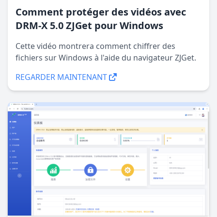
Les utilisateurs peuvent ensuite choisir 
Comment protéger des vidéos avec
l'une des actions suivantes selon leurs 
DRM-X 5.0 ZJGet pour Windows
Play Online
 - Diffuser et lire la vidéo 
Puis entrez votre mot de passe système et
Cette vidéo montrera comment chiffrer des
fichiers sur Windows à l'aide du navigateur ZJGet.
immédiatement à l'aide du lecteur 
appuyez à nouveau sur Entrée.
REGARDER MAINTENANT
Download
 - Télécharger le fichier crypté 
Mac:
Cancel
 - Fermer la boîte de dialogue sans 
Comment télécharger des fichiers