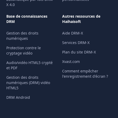
X 4.0
audio crypté (par exemple,
https://www.drm-x.com/.../file.mp4)
Base de connaissances
Autres ressources de
et appuyer sur
Play
dans le coin
DRM
Haihaisoft
supérieur droit pour lancer la lecture
Gestion des droits
Aide DRM-X
immédiatement.
numériques
Services DRM-X
Scan QR Code:
 Les fournisseurs de 
Protection contre le
Plan du site DRM-X
contenu peuvent générer un code QR 
cryptage vidéo
contenant l'URL complète et absolue 
Xvast.com
Audio/vidéo HTML5 crypté
d'un fichier audio ou vidéo crypté, 
et PDF
Comment empêcher
par exemple:

l'enregistrement d'écran ?
Gestion des droits
https://www.drm-
numériques (DRM) vidéo
HTML5
x.com/download/drmx5/HolyForever-
ChrisTomlin_P.mp4

DRM Android
En sélectionnant 
Scan QR Code
, les 
utilisateurs peuvent scanner le code 