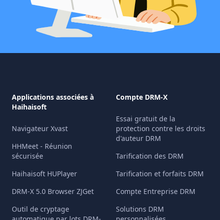
Dossier local:
Offre un accès en un
clic à l'interface de gestion de
Applications associées à
Compte DRM-X
fichiers, où les utilisateurs peuvent
Haihaisoft
consulter et lire directement les
Essai gratuit de la
fichiers multimédia cryptés
Navigateur Xvast
protection contre les droits
d'auteur DRM
téléchargés et stockés localement
HHMeet - Réunion
sur leurs appareils iOS.
sécurisée
Tarification des DRM
Haihaisoft HUPlayer
Tarification et forfaits DRM
Saisir URL:
Offre un champ de saisie
URL pratique. Les utilisateurs
DRM-X 5.0 Browser ZJGet
Compte Entreprise DRM
peuvent coller ou saisir directement
Outil de cryptage
Solutions DRM
l'URL complète d'un fichier vidéo ou
automatique par lots DRM-
personnalisées