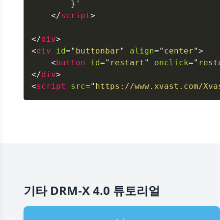
}
</
script
>
</
div
>
<
div
id
=
"
buttonbar
"
align
=
"
center
"
>
<
button
id
=
"
restart
"
onclick
=
"
rest
</
div
>
<
script
src
=
"
https://www.xvast.com/Xva
기타 DRM-X 4.0 튜토리얼