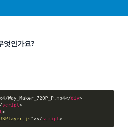
 무엇인가요?
x4/Way_Maker_720P_P.mp4
</
div
>
/
script
>
t
>
JSPlayer.js
"
>
</
script
>