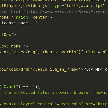
stPlayer/js/video.js
"
type
=
"
text/javascript
"
css" href="https://www.xvast.com/XvastPlayer/
none
;
"
align
=
"
center
"
>
10
px
"
>
lay
:
 none
;
"
>
vent
,
'video/ogg'
,
'theora, vorbis'
)
"
class
=
"
pl
download/drmx4/JesusFilm_en_P.mp4
"
>
Play MP4 o
(
"Xvast"
)
==
-
1
)
{
n the protected files in Xvast browser. Downl
="xvast_player" controls="controls" src="http