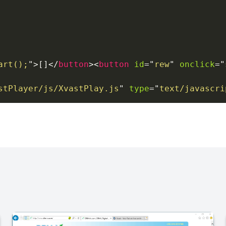
art
(
)
;
"
>
[]
</
button
>
<
button
id
=
"
rew
"
onclick
=
"
stPlayer/js/XvastPlay.js
"
type
=
"
text/javascri