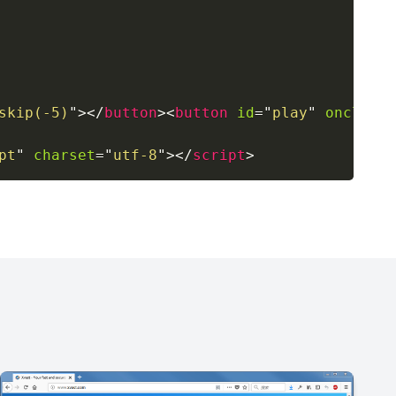
skip
(
-
5
)
"
>
</
button
>
<
button
id
=
"
play
"
onclick
=
pt
"
charset
=
"
utf-8
"
>
</
script
>