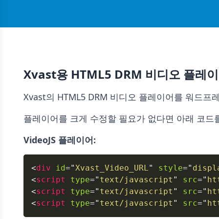
Xvast용 HTML5 DRM 비디오 
Xvast의 HTML5 DRM 비디오 플레이어를 워드
플레이어를 크게 수정할 필요가 없다면 아래 코드
VideoJS 플레이어:
<
div
id
=
"
Xvast_Video_URL
"
style
=
"
displ
<
script
type
=
"
text/javascript
"
src
=
"
ht
<
script
type
=
"
text/javascript
"
src
=
"
ht
<
script
type
=
"
text/javascript
"
src
=
"
ht