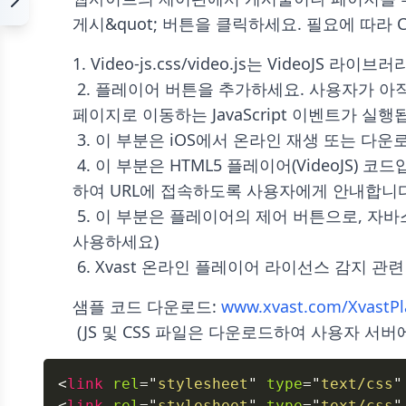
게시&quot; 버튼을 클릭하세요. 필요에 따라 CSS
1. Video-js.css/video.js는 VideoJS
 2. 플레이어 버튼을 추가하세요. 사용자가 아직 라이선스를 취득하지 않은 경우 플레이어 버튼이 표시됩니다. 사용자가 버튼을 클릭하면 라이선스 취득 
페이지로 이동하는 JavaScript 이벤트가 실행됩니
 3. 이 부분은 iOS에서 온라인 재생 또는 다운로드 재생을 위한 비디오 URL입니다.

 4. 이 부분은 HTML5 플레이어(VideoJS) 코드입니다. JavaScript를 사용하여 사용자의 브라우저가 Xvast인지 감지하고, Xvast가 아닌 경우 Xvast를 사용
하여 URL에 접속하도록 사용자에게 안내합니다.
 5. 이 부분은 플레이어의 제어 버튼으로, 자바스크립트 코드를 통해 플레이어의 빨리 감기, 되감기, 재생, 일시 정지 및 다시 재생을 제어합니다. (필요하면 
사용하세요)

 6. Xvast 온라인 플레이어 라이선스 감지 관련
샘플 코드 다운로드:
 www.xvast.com/XvastPl
 (JS 및 CSS 파일은 다운로드하여 사용자 서버
<
link
rel
=
"
stylesheet
"
type
=
"
text/css
"
<
link
rel
=
"
stylesheet
"
type
=
"
text/css
"