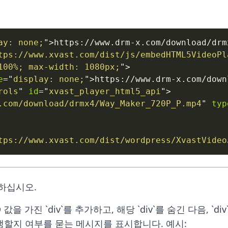
ay
:
 none
;
"
>
https://www.drm-x.com/download/drm
tps://www.xvast.com/dist/js/embedHTML5VideoPl
100
%
;
max-width
:
1080
px
;
"
>
e
=
"
display
:
 none
;
"
>
https://www.drm-x.com/down
rols
"
id
=
"
xvast_player_html5_api
"
>
.com/download/drmx4/Way_Maker_720P_P.mp4
"
typ
tps://www.xvast.com/dist/wordpress/XvastVideo
하십시오.
는 ID 값을 가진 `div`를 추가하고, 해당 `div`를 숨긴 다음, 
할지 여부를 묻는 메시지를 표시합니다. 예시: