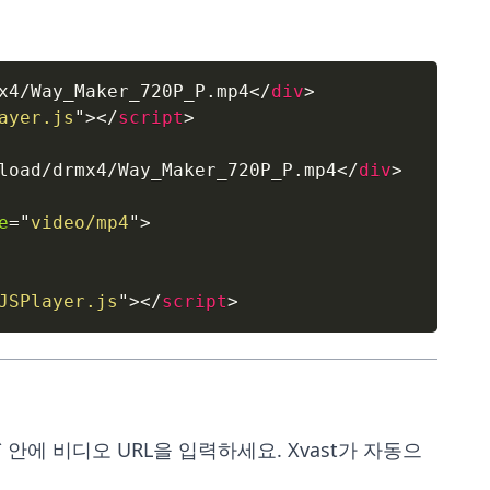
x4/Way_Maker_720P_P.mp4
</
div
>
ayer.js
"
>
</
script
>
load/drmx4/Way_Maker_720P_P.mp4
</
div
>
e
=
"
video/mp4
"
>
JSPlayer.js
"
>
</
script
>
`div` 안에 비디오 URL을 입력하세요. Xvast가 자동으