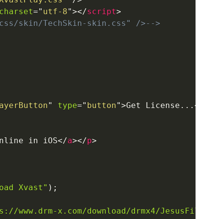
charset
=
"
utf-8
"
>
</
script
>
css/skin/TechSkin-skin.css" />-->
ayerButton
"
type
=
"
button
"
>
Get License...
</
but
nline in iOS
</
a
>
</
p
>
oad Xvast"
)
;
s://www.drm-x.com/download/drmx4/JesusFilm_en