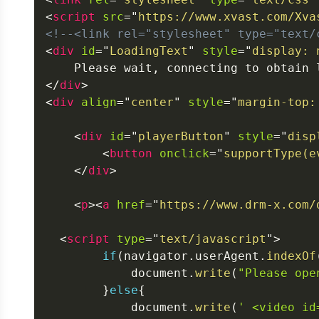
<
script
src
=
"
https://www.xvast.com/Xva
<!--<link rel="stylesheet" type="text/
<
div
id
=
"
LoadingText
"
style
=
"
display
:
 
</
div
>
<
div
align
=
"
center
"
style
=
"
margin-top
:
<
div
id
=
"
playerButton
"
style
=
"
disp
<
button
onclick
=
"
supportType
(
e
</
div
>
<
p
>
<
a
href
=
"
https://www.drm-x.com/
<
script
type
=
"
text/javascript
"
>
if
(
navigator
.
userAgent
.
indexOf
document
.
write
(
"Please ope
}
else
{
document
.
write
(
' <video id