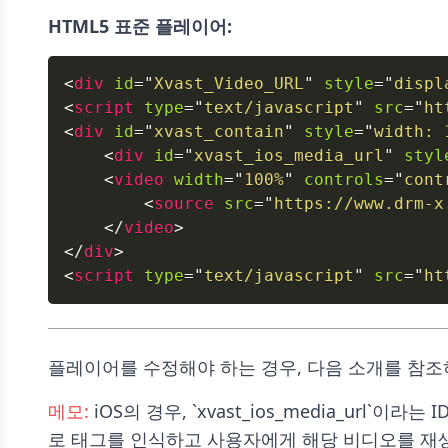
HTML5 표준 플레이어:
<
div
id
=
"
Xvast_Video_URL
"
style
=
"
displ
<
script
type
=
"
text/javascript
"
src
=
"
ht
<
div
id
=
"
xvast_contain
"
style
=
"
width
:
<
div
id
=
"
xvast_ios_media_url
"
styl
<
video
width
=
"
100%
"
controls
=
"
cont
<
source
src
=
"
https://www.drm-x
</
video
>
</
div
>
<
script
type
=
"
text/javascript
"
src
=
"
ht
플레이어를 수정해야 하는 경우, 다음 소개를 참조
메모:
iOS의 경우, `xvast_ios_media_url`이라
로 태그를 인식하고 사용자에게 해당 비디오를 재생