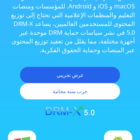
macOS و iOS و Android. للمؤسسات ومنصات
متصفح ZJGet الآمن الجيل القادم
التعليم والمنظمات الإعلامية التي تحتاج إلى توزيع
المحتوى للمستخدمين العالميين، يساعد DRM-X
5.0 في نشر سياسات حماية DRM موحدة عبر
منع تسجيل الشاشة الذكي
أجهزة مختلفة، مما يقلل من تعقيد توزيع المحتوى
عبر المنصات وحماية الحقوق الفكرية.
قيود إخراج العرض وحماية الشاشات المتعددة
عرض تجريبي
حماية العلامات المائية الثلاثية
جرب سنة مجانية
حماية الآلة الظاهرية و الكمبيوتر السحابي
DRM متعدد المنصات