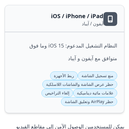
iOS / iPhone / iPad
آيفون / آيباد
النظام التشغيل المدعوم: iOS 15 وما فوق
متوافق مع آيفون و آيباد
منع تسجيل الشاشة
ربط الأجهزة
حظر عرض الشاشة والشاشات اللاسلكية
علامات مائية ديناميكية
إلغاء التراخيص
حظر AirPlay وتعليق الشاشة
يمكن للمستخدمين الوصول الآمن إلى مقاطع الفيديو