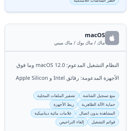
حظر الشاشات اللاسلكية
macOS
ماك / ماك بوك / ماك ميني
النظام التشغيل المدعوم: macOS 12.0 وما فوق
الأجهزة المدعومة: رقائق Intel و Apple Silicon
منع تسجيل الشاشة
تشفير الملفات المحلية
حماية الآلة الظاهرية
ربط الأجهزة
المشاهدة بدون اتصال
علامات مائية ديناميكية
قوائم التشغيل
إلغاء التراخيص