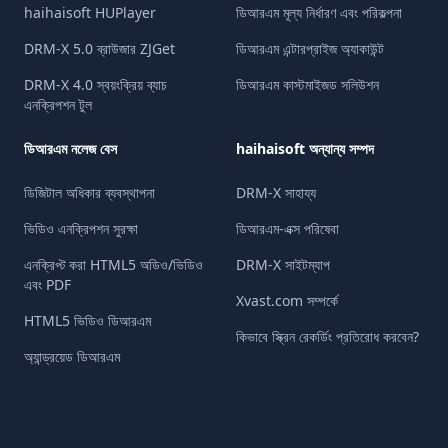
haihaisoft HUPlayer
ডিআরএম মূল্য নির্ধারণ এবং পরিকল্পনা
DRM-X 5.0 ব্রাউজার ZJGet
ডিআরএম এন্টারপ্রাইজ অ্যাকাউন্ট
DRM-X 4.0 স্বয়ংক্রিয় ব্যাচ
ডিআরএম কাস্টমাইজড সলিউশন
এনক্রিপশন টুল
ডিআরএম নলেজ বেস
haihaisoft অন্যান্য সম্পদ
ডিজিটাল অধিকার ব্যবস্থাপনা
DRM-X সাহায্য
ভিডিও এনক্রিপশন সুরক্ষা
ডিআরএম-এক্স পরিষেবা
এনক্রিপ্ট করা HTML5 অডিও/ভিডিও
DRM-X সাইটম্যাপ
এবং PDF
Xvast.com সম্পর্কে
HTML5 ভিডিও ডিআরএম
কিভাবে স্ক্রিন রেকর্ডিং প্রতিরোধ করবেন?
অ্যান্ড্রয়েড ডিআরএম