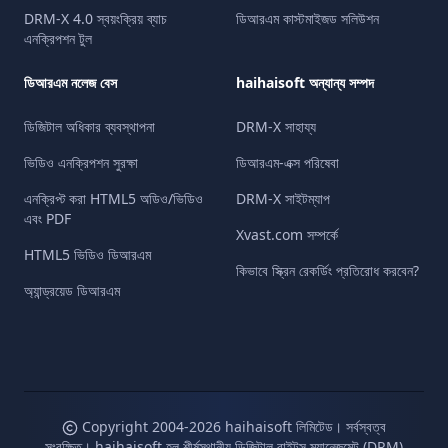
DRM-X 4.0 স্বয়ংক্রিয় ব্যাচ
ডিআরএম কাস্টমাইজড সলিউশন
এনক্রিপশন টুল
ডিআরএম নলেজ বেস
haihaisoft অন্যান্য সম্পদ
ডিজিটাল অধিকার ব্যবস্থাপনা
DRM-X সাহায্য
ভিডিও এনক্রিপশন সুরক্ষা
ডিআরএম-এক্স পরিষেবা
এনক্রিপ্ট করা HTML5 অডিও/ভিডিও
DRM-X সাইটম্যাপ
এবং PDF
Xvast.com সম্পর্কে
HTML5 ভিডিও ডিআরএম
কিভাবে স্ক্রিন রেকর্ডিং প্রতিরোধ করবেন?
অ্যান্ড্রয়েড ডিআরএম
Copyright 2004-
2026
haihaisoft লিমিটেড। সর্বস্বত্ব
সংরক্ষিত। haihaisoft হল শীর্ষস্থানীয় ডিজিটাল রাইটস ম্যানেজমেন্ট (DRM)