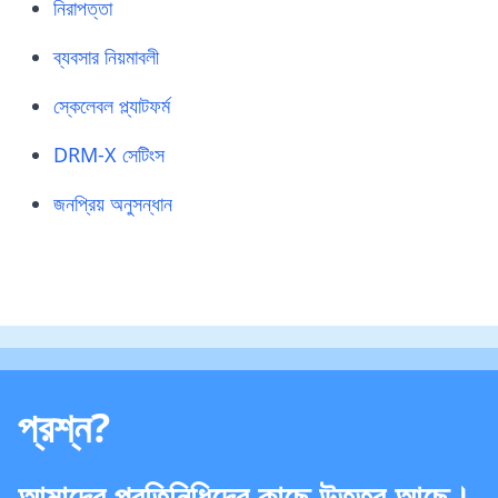
নিরাপত্তা
haihaisoft পিডিএফ রিডার বিনামূল্যে ডাউনলোড করুন!
ব্যবসার নিয়মাবলী
স্কেলেবল প্ল্যাটফর্ম
DRM-X সেটিংস
জনপ্রিয় অনুসন্ধান
প্রশ্ন?
আমাদের প্রতিনিধিদের কাছে উত্তর আছে।