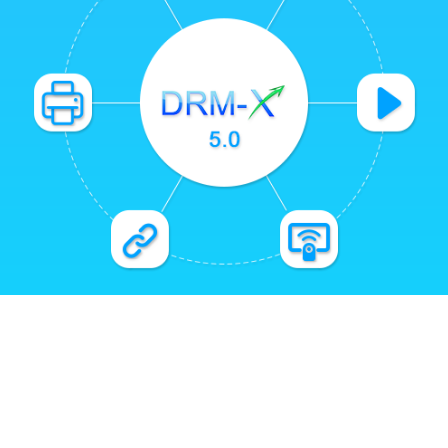
Flexible Rechteverwaltung
Tiefe Integration mit 1AICloud
Integration mit Ihrer Website oder LMS
Verschiedene Geschäftsmodelle &
Monetarisierung