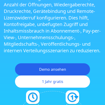
Anzahl der Öffnungen, Wiedergaberechte,
Sicherheitsbrowser ZJGet der nächsten
Druckrechte, Gerätebindung und Remote-
Generation
Lizenzwiderruf konfigurieren. Dies hilft,
Kontofreigabe, unbefugten Zugriff und
Smart Prevent Screen Recording
Inhaltsmissbrauch in Abonnement-, Pay-per-
View-, Unternehmensschulungs-,
Bildschirmausgabeeinschränkungen und
Mitgliedschafts-, Veröffentlichungs- und
Mehrbildschirmschutz
internen Verteilungsszenarien zu reduzieren.
Triple-Wasserzeichen-Schutz
Demo ansehen
Virtual Machine und Cloud PC Schutz
1 Jahr gratis
Cross-Platform DRM