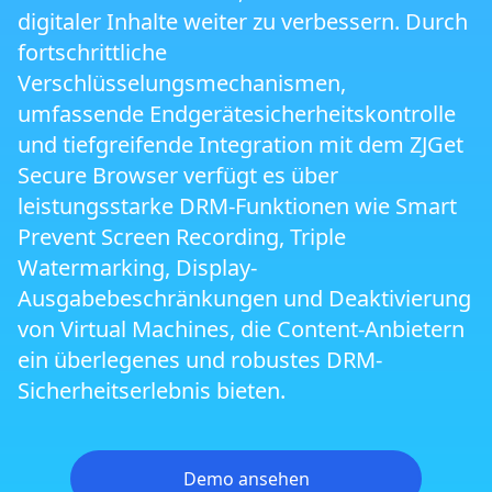
digitaler Inhalte weiter zu verbessern. Durch
Sicherheitsbrowser ZJGet der nächsten
fortschrittliche
Generation
Verschlüsselungsmechanismen,
umfassende Endgerätesicherheitskontrolle
Smart Prevent Screen Recording
und tiefgreifende Integration mit dem ZJGet
Secure Browser verfügt es über
Bildschirmausgabeeinschränkungen und
leistungsstarke DRM-Funktionen wie Smart
Mehrbildschirmschutz
Prevent Screen Recording, Triple
Watermarking, Display-
Triple-Wasserzeichen-Schutz
Ausgabebeschränkungen und Deaktivierung
von Virtual Machines, die Content-Anbietern
ein überlegenes und robustes DRM-
Virtual Machine und Cloud PC Schutz
Sicherheitserlebnis bieten.
Cross-Platform DRM
Demo ansehen