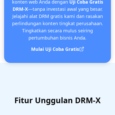
konten web Anda dengan
Uji Coba Gratis
DRM-X
—tanpa investasi awal yang besar.
Jelajahi alat DRM gratis kami dan rasakan
perlindungan konten tingkat perusahaan.
Tingkatkan secara mulus seiring
pertumbuhan bisnis Anda.
Mulai Uji Coba Gratis
Fitur Unggulan DRM-X