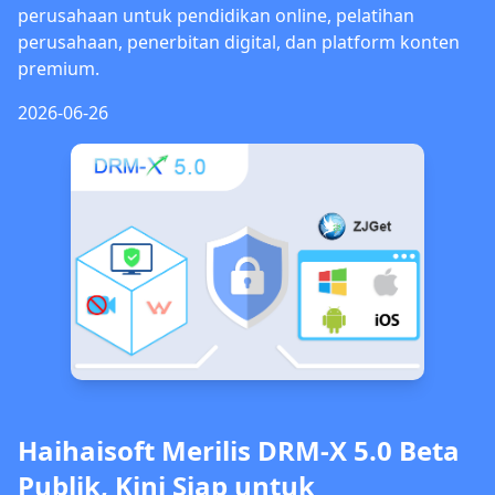
perusahaan untuk pendidikan online, pelatihan
perusahaan, penerbitan digital, dan platform konten
premium.
2026-06-26
Haihaisoft Merilis DRM-X 5.0 Beta
Publik, Kini Siap untuk