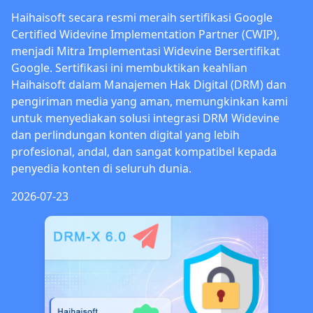
Haihaisoft secara resmi meraih sertifikasi Google
Certified Widevine Implementation Partner (CWIP),
menjadi Mitra Implementasi Widevine Bersertifikat
Google. Sertifikasi ini membuktikan keahlian
Haihaisoft dalam Manajemen Hak Digital (DRM) dan
pengiriman media yang aman, memungkinkan kami
untuk menyediakan solusi integrasi DRM Widevine
dan perlindungan konten digital yang lebih
profesional, andal, dan sangat kompatibel kepada
penyedia konten di seluruh dunia.
2026-07-23