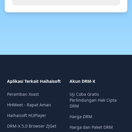
konten yang dilindungi secara aman.
untuk konten bernilai tinggi.
Ya. DRM-X menyediakan opsi integrasi
untuk WordPress dan platform LMS
populer seperti LearnDash dan
LearnPress, serta API untuk integrasi
khusus.
Aplikasi Terkait Haihaisoft
Akun DRM-X
Peramban Xvast
Uji Coba Gratis
Perlindungan Hak Cipta
HHMeet - Rapat Aman
DRM
Haihaisoft HUPlayer
Harga DRM
DRM-X 5.0 Browser ZJGet
Harga dan Paket DRM