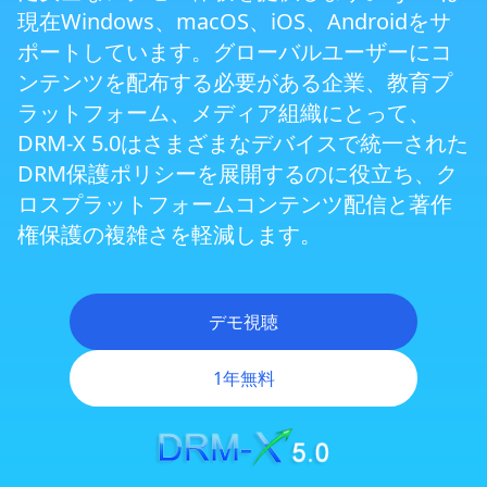
現在Windows、macOS、iOS、Androidをサ
次世代セキュアブラウザZJGet
ポートしています。グローバルユーザーにコ
ンテンツを配布する必要がある企業、教育プ
ラットフォーム、メディア組織にとって、
Smart Prevent Screen Recording
DRM-X 5.0はさまざまなデバイスで統一された
DRM保護ポリシーを展開するのに役立ち、ク
ディスプレイ出力制限とマルチスクリーン保
ロスプラットフォームコンテンツ配信と著作
護
権保護の複雑さを軽減します。
トリプルウォーターマーク保護
デモ視聴
仮想マシンとCloud PC保護
1年無料
クロスプラットフォームDRM