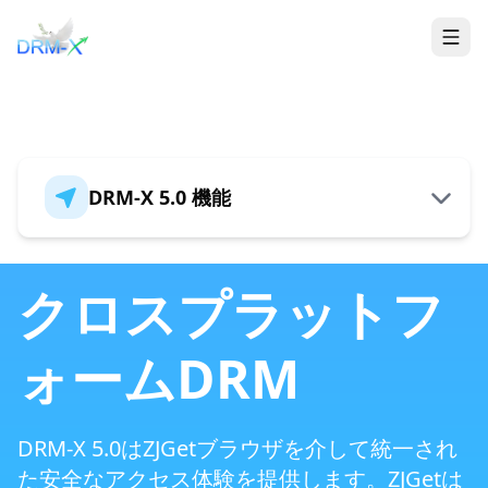
家
Togg
DRM-X 5.0 機能
概要
クロスプラットフ
ォームDRM
新しいDRM-X 5.0セキュリティアーキテクチ
ャ
DRM-X 5.0はZJGetブラウザを介して統一され
マルチフォーマットコンテンツ保護
た安全なアクセス体験を提供します。ZJGetは