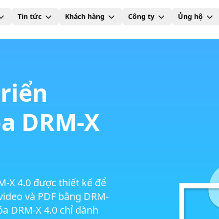
Tin tức
Khách hàng
Công ty
Ủng hộ
triển
a DRM-X
X 4.0 được thiết kế để
/video và PDF bằng DRM-
óa DRM-X 4.0 chỉ dành