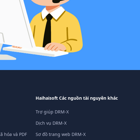
Haihaisoft Các nguồn tài nguyên khác
Trợ giúp DRM-X
Dịch vụ DRM-X
ã hóa và PDF
Sơ đồ trang web DRM-X