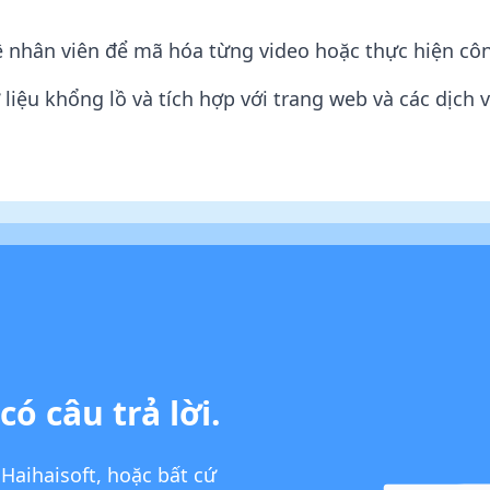
uê nhân viên để mã hóa từng video hoặc thực hiện côn
liệu khổng lồ và tích hợp với trang web và các dịch 
có câu trả lời.
 Haihaisoft, hoặc bất cứ