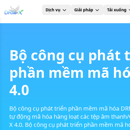
Dịch vụ
Giải pháp
Tải xuống
Trang chủ
Bộ công cụ phát 
phần mềm mã hó
4.0
Bộ công cụ phát triển phần mềm mã hóa DRM-
tự động mã hóa hàng loạt các tệp âm thanh
X 4.0. Bộ công cụ phát triển phần mềm mã h