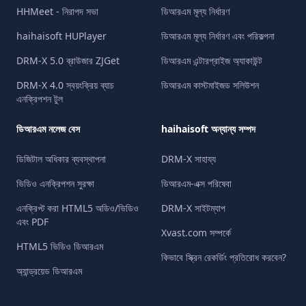
HHMeet - নিরাপদ সভা
ডিআরএম মূল্য নির্ধারণ
haihaisoft HUPlayer
ডিআরএম মূল্য নির্ধারণ এবং পরিকল্পনা
DRM-X 5.0 ব্রাউজার ZJGet
ডিআরএম এন্টারপ্রাইজ অ্যাকাউন্ট
DRM-X 4.0 স্বয়ংক্রিয় ব্যাচ
ডিআরএম কাস্টমাইজড সলিউশন
এনক্রিপশন টুল
ডিআরএম নলেজ বেস
haihaisoft অন্যান্য সম্পদ
ডিজিটাল অধিকার ব্যবস্থাপনা
DRM-X সাহায্য
ভিডিও এনক্রিপশন সুরক্ষা
ডিআরএম-এক্স পরিষেবা
এনক্রিপ্ট করা HTML5 অডিও/ভিডিও
DRM-X সাইটম্যাপ
এবং PDF
Xvast.com সম্পর্কে
HTML5 ভিডিও ডিআরএম
কিভাবে স্ক্রিন রেকর্ডিং প্রতিরোধ করবেন?
অ্যান্ড্রয়েড ডিআরএম