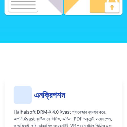
শক্তিশালী অনলাইন কন্ট্রোল প্যানেল
বিভিন্ন ব্যবসায়িক মডেল
দ্রুত এবং নিরাপদ Xvast ব্রাউজার
আপনার ওয়েবসাইটের সাথে একীভূত করুন
DRM-X 4.0 এনক্রিপশন SDK
এনক্রিপশন
DRM-X 4.0 স্বয়ংক্রিয় ব্যাচ এনক্রিপশন টুল (ওপেন সোর্স)
Haihaisoft DRM-X 4.0 Xvast প্যাকেজার ব্যবহার করে,
আপনি Xvast ব্রাউজারে ভিডিও, অডিও, PDF ডকুমেন্ট, ওয়েব পেজ,
জাভাস্ক্রিপ্ট, ছবি, ডায়নামিক ওয়েবসাইট, VR প্যানোরামিক ভিডিও এবং