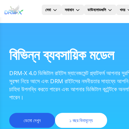
সেবা
সমাধান
ডাউনলোডগুলি
খবর
হোম
বিভিন্ন ব্যবসায়িক মডেল
DRM-X 4.0 ডিজিটাল রাইটস ম্যানেজমেন্ট প্ল্যাটফর্ম আপনার সুরক্
সুরক্ষা নিয়ে আসে এবং DRM রাইটসের নমনীয়তার সাহায্যে আপনি
চাহিদা উপলব্ধি করতে পারেন এবং আপনার ডিজিটাল কন্টেন্টকে অন
পারেন।
ডেমো দেখুন
১ বছর বিনামূল্যে