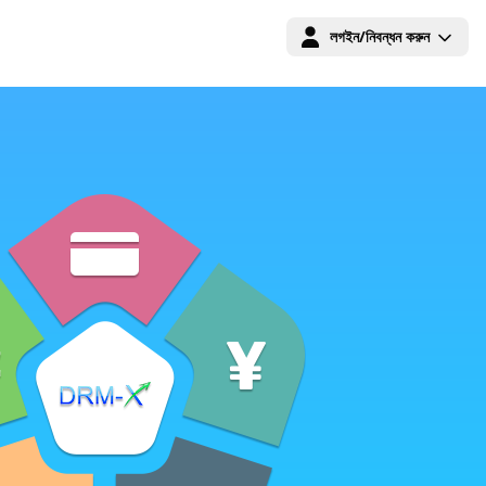
লগইন/নিবন্ধন করুন