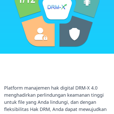
Panel Kontrol Online yang Canggih
Berbagai Model Bisnis
Browser Xvast yang Cepat dan Aman
Integrasikan dengan Situs Web Anda
SDK Enkripsi DRM-X 4.0
Platform manajemen hak digital DRM-X 4.0
Alat Enkripsi Batch Otomatis DRM-X 4.0
menghadirkan perlindungan keamanan tinggi
(Sumber Terbuka)
untuk file yang Anda lindungi, dan dengan
fleksibilitas Hak DRM, Anda dapat mewujudkan