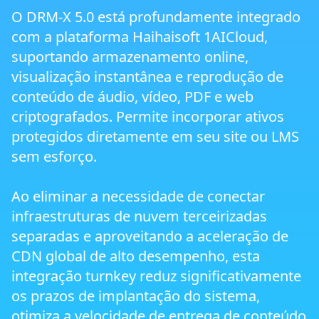
O DRM-X 5.0 está profundamente integrado
Navegador Seguro de Próxima Geração
com a plataforma Haihaisoft 1AICloud,
ZJGet
suportando armazenamento online,
visualização instantânea e reprodução de
Smart Prevent Screen Recording
conteúdo de áudio, vídeo, PDF e web
criptografados. Permite incorporar ativos
Restrições de Saída de Display e Proteção
protegidos diretamente em seu site ou LMS
Multi-Tela
sem esforço.
Proteção Triple Watermark
Ao eliminar a necessidade de conectar
infraestruturas de nuvem terceirizadas
separadas e aproveitando a aceleração de
Proteção de Máquina Virtual e Cloud PC
CDN global de alto desempenho, esta
integração turnkey reduz significativamente
DRM Cross-Platform
os prazos de implantação do sistema,
otimiza a velocidade de entrega de conteúdo