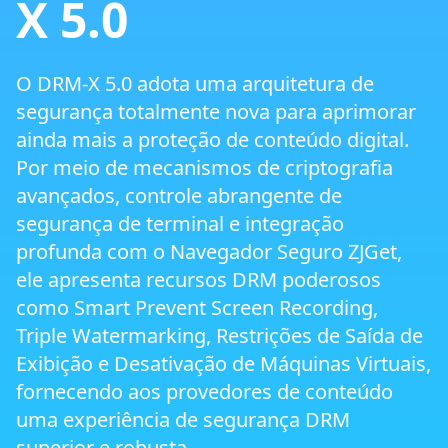
X 5.0
Navegador Seguro de Próxima Geração
ZJGet
O DRM-X 5.0 adota uma arquitetura de
segurança totalmente nova para aprimorar
Smart Prevent Screen Recording
ainda mais a proteção de conteúdo digital.
Por meio de mecanismos de criptografia
Restrições de Saída de Display e Proteção
avançados, controle abrangente de
Multi-Tela
segurança de terminal e integração
profunda com o Navegador Seguro ZJGet,
Proteção Triple Watermark
ele apresenta recursos DRM poderosos
como Smart Prevent Screen Recording,
Triple Watermarking, Restrições de Saída de
Proteção de Máquina Virtual e Cloud PC
Exibição e Desativação de Máquinas Virtuais,
fornecendo aos provedores de conteúdo
DRM Cross-Platform
uma experiência de segurança DRM
superior e robusta.