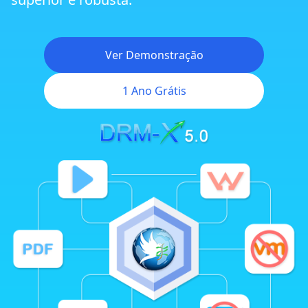
Gerenciamento Flexível de Direitos
Ver Demonstração
Integração Profunda com 1AICloud
1 Ano Grátis
Integração com Seu Website ou LMS
Diversos Modelos de Negócio e
Monetização