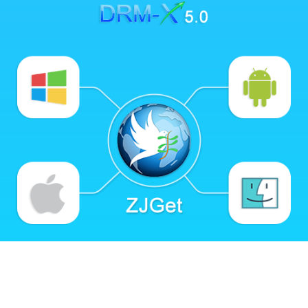
Gerenciamento Flexível de Direitos
Integração Profunda com 1AICloud
Integração com Seu Website ou LMS
Diversos Modelos de Negócio e
Monetização