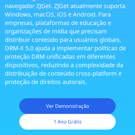
navegador ZJGet. ZJGet atualmente suporta
Navegador Seguro de Próxima Geração
Windows, macOS, iOS e Android. Para
ZJGet
empresas, plataformas de educação e
organizações de mídia que precisam
Smart Prevent Screen Recording
distribuir conteúdo para usuários globais,
DRM-X 5.0 ajuda a implementar políticas de
Restrições de Saída de Display e Proteção
proteção DRM unificadas em diferentes
Multi-Tela
dispositivos, reduzindo a complexidade da
distribuição de conteúdo cross-platform e
Proteção Triple Watermark
proteção de direitos autorais.
Proteção de Máquina Virtual e Cloud PC
Ver Demonstração
1 Ano Grátis
DRM Cross-Platform