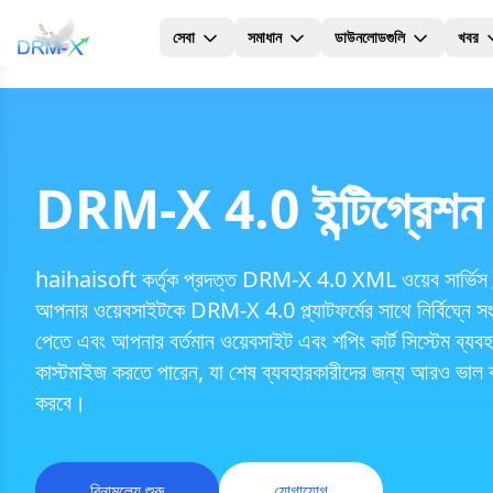
সেবা
সমাধান
ডাউনলোডগুলি
খবর
হোম
DRM-X 4.0 ইন্টিগ্রেশন ট
haihaisoft কর্তৃক প্রদত্ত DRM-X 4.0 XML ওয়েব সার্ভিস
আপনার ওয়েবসাইটকে DRM-X 4.0 প্ল্যাটফর্মের সাথে নির্বিঘ্নে স
পেতে এবং আপনার বর্তমান ওয়েবসাইট এবং শপিং কার্ট সিস্টেম ব্যবহার
কাস্টমাইজ করতে পারেন, যা শেষ ব্যবহারকারীদের জন্য আরও ভাল ব্
করবে।
বিনামূল্যে শুরু
যোগাযোগ