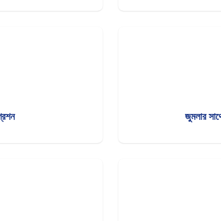
রেশন
জুমলার সা