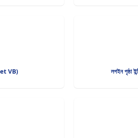
.net VB)
লগইন পৃষ্ঠা 