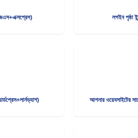
ডজেএস+এক্সপ্রেস)
লগইন পৃষ্ঠা 
র্ডপ্রেস+লার্নড্যাশ)
আপনার ওয়েবসাইটের সাথে