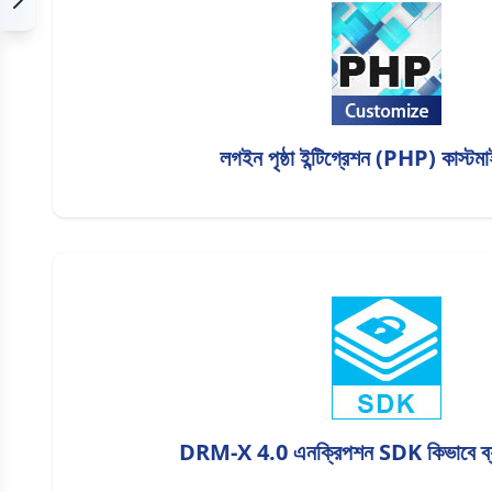
লগইন পৃষ্ঠা ইন্টিগ্রেশন (PHP) কাস্ট
DRM-X 4.0 এনক্রিপশন SDK কিভাবে ব্