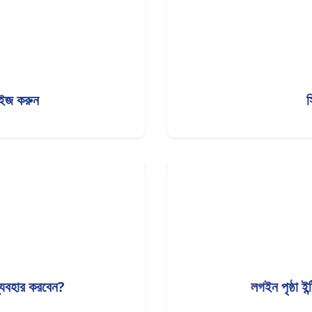
মাইজ করুন
স
যবহার করবেন?
লগইন পৃষ্ঠা 