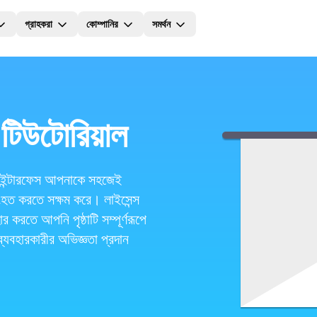
গ্রাহকরা
কোম্পানির
সমর্থন
িউটোরিয়াল
 ইন্টারফেস আপনাকে সহজেই
ংহত করতে সক্ষম করে। লাইসেন্স
 করতে আপনি পৃষ্ঠাটি সম্পূর্ণরূপে
যবহারকারীর অভিজ্ঞতা প্রদান