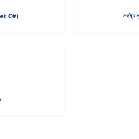
.net C#)
লগইন পৃ
)