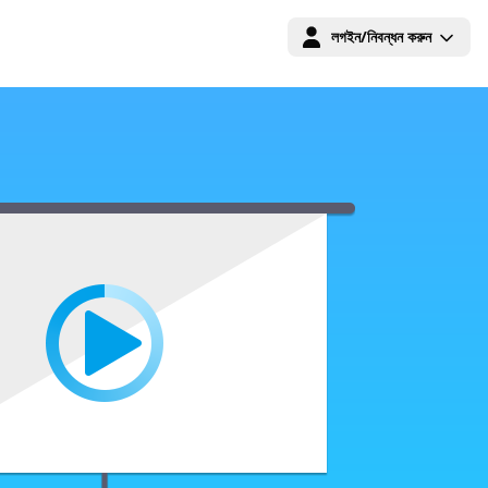
লগইন/নিবন্ধন করুন