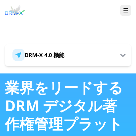
家
Togg
DRM-X 4.0 機能
概要
業界をリードする
DRM デジタル著
新しいセキュリティアーキテクチャ
作権管理プラット
HTML5 DRM暗号化をサポート