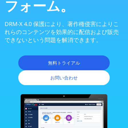
フォーム。
ZoomミーティングのDRM保護
DRM-X 4.0 保護により、著作権侵害によりこ
動的ウェブサイトのDRM保護
れらのコンテンツを効果的に配信および販売
できないという問題を解消できます。
クロスプラットフォームDRM
無料トライアル
Android DRM
お問い合わせ
iOS/iPhone DRM
柔軟な権利管理