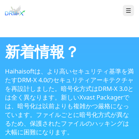
家
Togg
新着情報？
Haihaisoftは、より高いセキュリティ基準を満
たすDRM-X 4.0のセキュリティアーキテクチャ
を再設計しました。暗号化方式はDRM-X 3.0と
は全く異なります。新しいXvast Packagerで
は、暗号化は以前よりも複雑かつ厳格になっ
ています。ファイルごとに暗号化方式が異な
るため、保護されたファイルのハッキングは
大幅に困難になります。