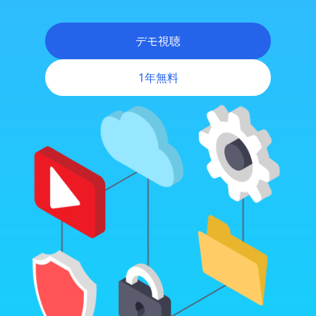
デモ視聴
1年無料