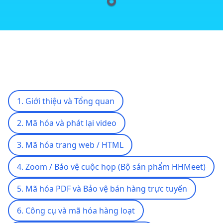
1. Giới thiệu và Tổng quan
2. Mã hóa và phát lại video
3. Mã hóa trang web / HTML
4. Zoom / Bảo vệ cuộc họp (Bộ sản phẩm HHMeet)
5. Mã hóa PDF và Bảo vệ bán hàng trực tuyến
6. Công cụ và mã hóa hàng loạt